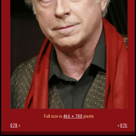
Full size is
466 × 700
pixels
078
»
«
076