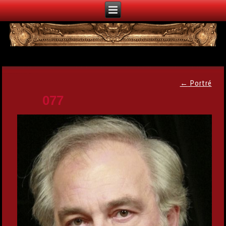
←
Portré
077