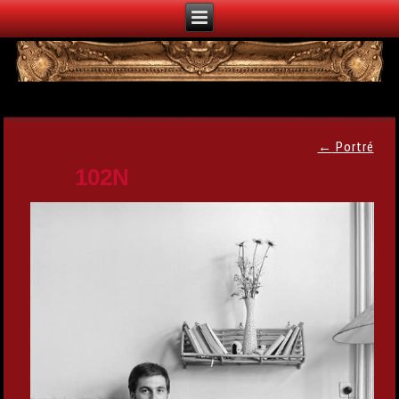
←
Portré
102N