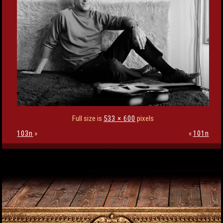
Full size is
533 × 600
pixels
103n
»
«
101n