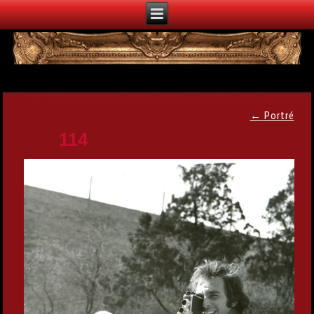
←
Portré
114