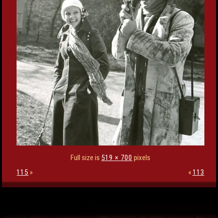
Full size is
519 × 700
pixels
115
»
«
113