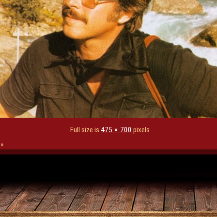
Full size is
475 × 700
pixels
»