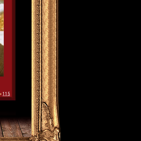
«
115