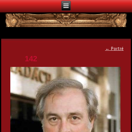
←
Portré
142