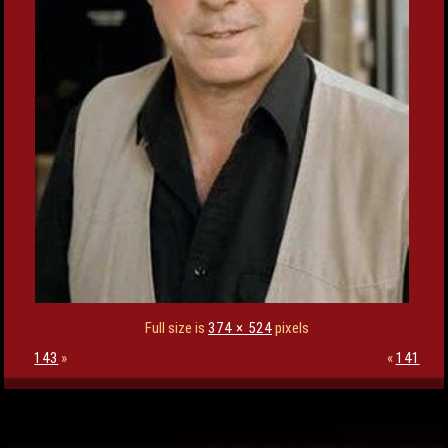
Full size is
374 × 524
pixels
143
»
«
141