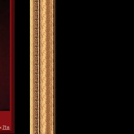
«
71n