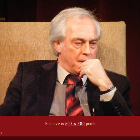
Full size is
507 × 380
pixels
»