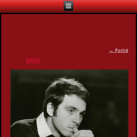
←
Portré
95N