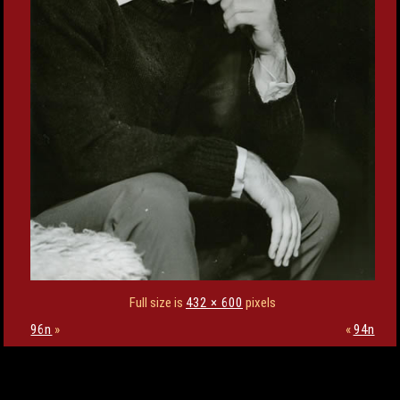
Full size is
432 × 600
pixels
96n
»
«
94n