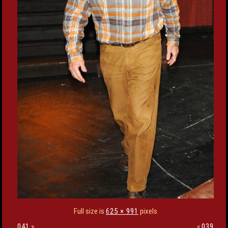
Full size is
625 × 991
pixels
041
»
«
039