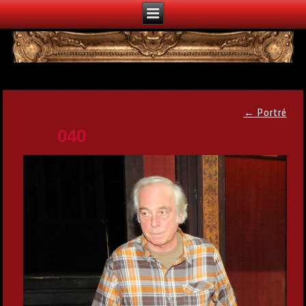
←
Portré
040