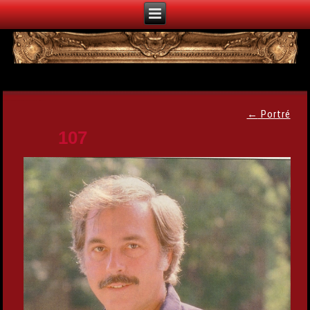
←
Portré
107