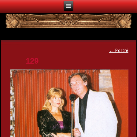
←
Portré
129