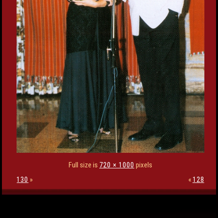
Full size is
720 × 1000
pixels
130
»
«
128