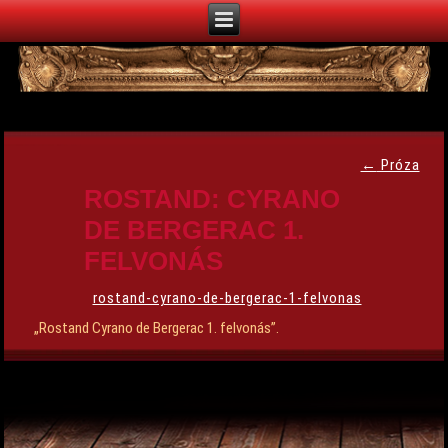
←
Próza
ROSTAND: CYRANO
DE BERGERAC 1.
FELVONÁS
rostand-cyrano-de-bergerac-1-felvonas
„Rostand Cyrano de Bergerac 1. felvonás”.