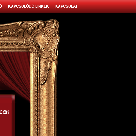
Ó
KAPCSOLÓDÓ LINKEK
KAPCSOLAT
nyag