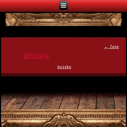
←
Zene
BÖSKE
bozske