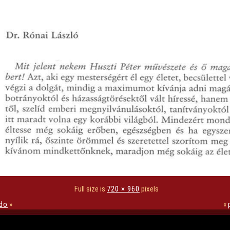
Full size is
720 × 960
pixels
do
»
«