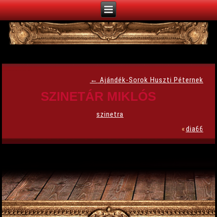
←
Ajándék-Sorok Huszti Péternek
SZINETÁR MIKLÓS
szinetra
«
dia66