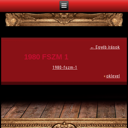
←
Egyéb írások
1980 FSZM 1
1980-fszm-1
«
oklevel