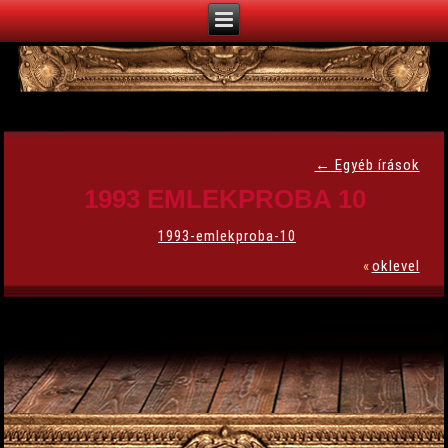
←
Egyéb írások
1993 EMLEKPROBA 10
1993-emlekproba-10
«
oklevel