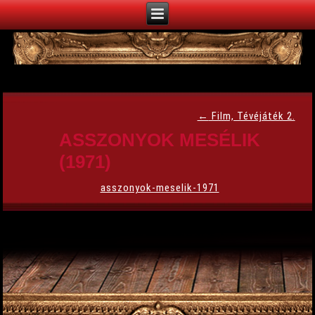
←
Film, Tévéjáték 2.
ASSZONYOK MESÉLIK
(1971)
asszonyok-meselik-1971