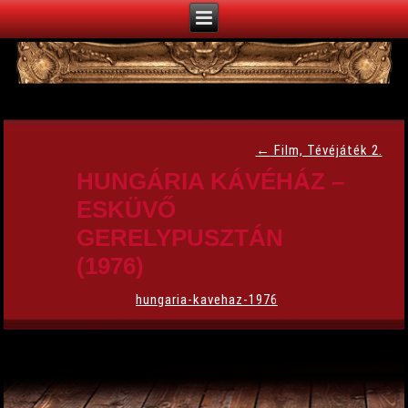
←
Film, Tévéjáték 2.
HUNGÁRIA KÁVÉHÁZ –
ESKÜVŐ
GERELYPUSZTÁN
(1976)
hungaria-kavehaz-1976