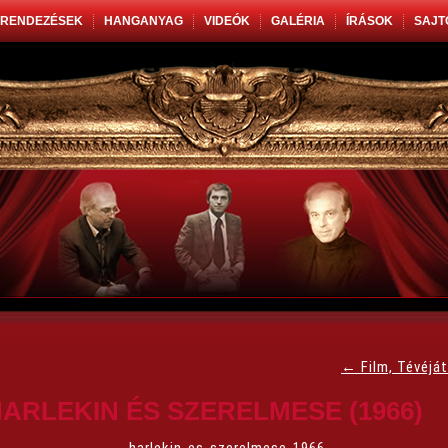
RENDEZÉSEK
HANGANYAG
VIDEÓK
GALÉRIA
ÍRÁSOK
SAJT
←
Film, Tévéját
ARLEKIN ÉS SZERELMESE (1966)