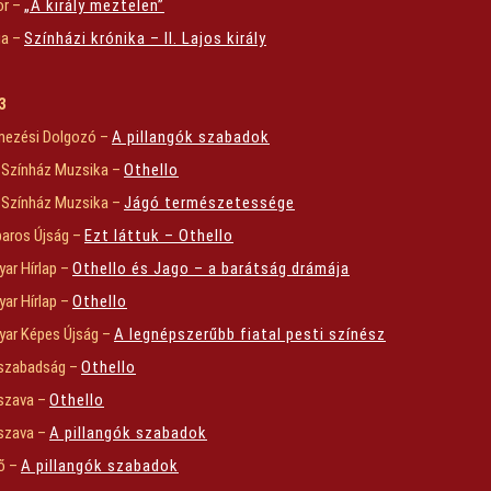
ör –
„A király meztelen”
lia –
Színházi krónika – II. Lajos király
3
mezési Dolgozó –
A pillangók szabadok
 Színház Muzsika –
Othello
 Színház Muzsika –
Jágó természetessége
paros Újság –
Ezt láttuk – Othello
ar Hírlap –
Othello és Jago – a barátság drámája
ar Hírlap –
Othello
ar Képes Újság –
A legnépszerűbb fiatal pesti színész
szabadság –
Othello
szava –
Othello
szava –
A pillangók szabadok
ő –
A pillangók szabadok