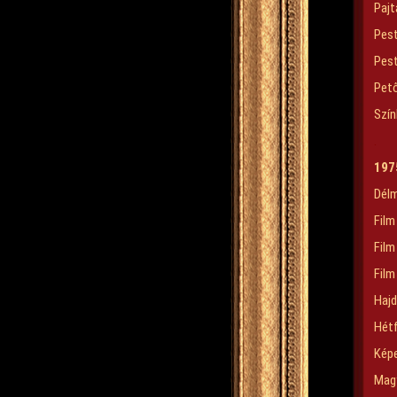
Pajt
Pest
Pes
Pető
Szín
.
197
Dél
Film
Film
Film
Hajd
Hétf
Kép
Magy