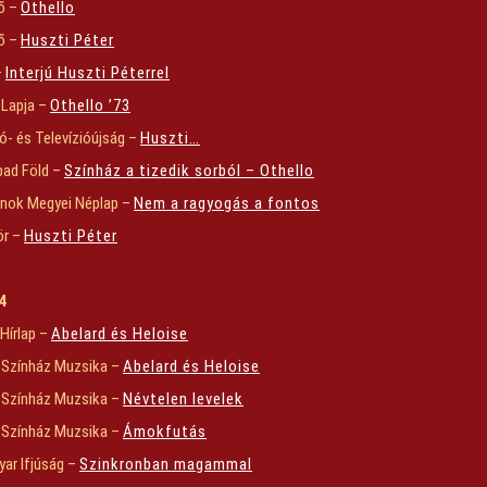
ő –
Othello
ő –
Huszti Péter
–
Interjú Huszti Péterrel
 Lapja –
Othello ’73
ó- és Televízióújság –
Huszti…
bad Föld –
Színház a tizedik sorból – Othello
nok Megyei Néplap –
Nem a ragyogás a fontos
ör –
Huszti Péter
4
 Hírlap –
Abelard és Heloise
 Színház Muzsika –
Abelard és Heloise
 Színház Muzsika –
Névtelen levelek
 Színház Muzsika –
Ámokfutás
ar Ifjúság –
Szinkronban magammal