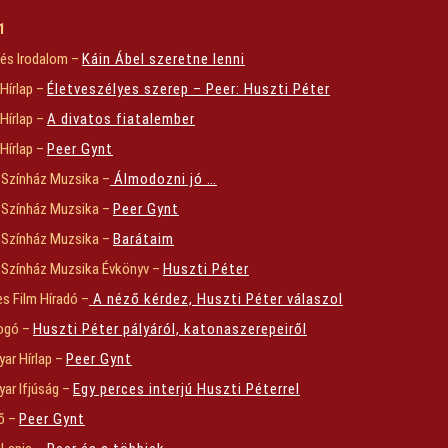
1
 és Irodalom –
Káin Ábel szeretne lenni
 Hírlap –
Életveszélyes szerep – Peer: Huszti Péter
 Hírlap –
A divatos fiatalember
 Hírlap –
Peer Gynt
 Színház Muzsika –
Álmodozni jó …
 Színház Muzsika –
Peer Gynt
 Színház Muzsika –
Barátaim
 Színház Muzsika Évkönyv –
Huszti Péter
s Film Híradó –
A néző kérdez, Huszti Péter válaszol
ogó –
Huszti Péter pályáról, katonaszerepeiről
ar Hírlap –
Peer Gynt
ar Ifjúság –
Egy perces interjú Huszti Péterrel
ő –
Peer Gynt