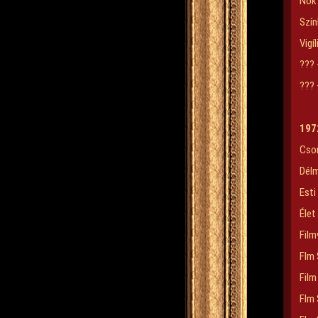
Nők 
Szí
Vigí
???
???
.
197
Cson
Dél
Esti
Élet
Film
Flm 
Film
Flm 