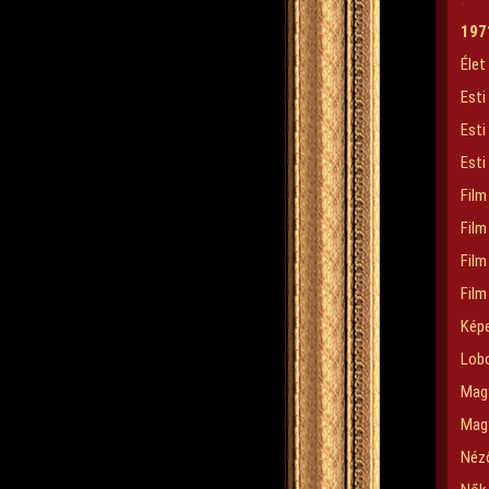
197
Élet
Esti
Esti
Esti
Film
Film
Film
Film
Képe
Lob
Magy
Magy
Néz