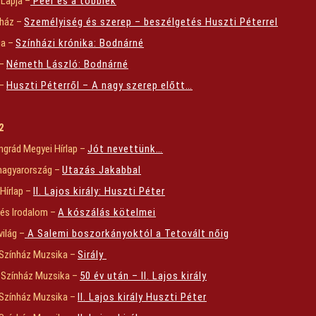
Lapja –
Peer és a többiek
nház –
Személyiség és szerep – beszélgetés Huszti Péterrel
lia –
Színházi krónika: Bodnárné
 –
Németh László: Bodnárné
 –
Huszti Péterről – A nagy szerep előtt…
2
grád Megyei Hírlap –
Jót nevettünk…
magyarország –
Utazás Jakabbal
 Hírlap –
II. Lajos király: Huszti Péter
 és Irodalom –
A kószálás kötelmei
világ –
A Salemi boszorkányoktól a Tetovált nőig
Színház Muzsika –
Sirály
 Színház Muzsika –
50 év után – II. Lajos király
Színház Muzsika –
II. Lajos király Huszti Péter