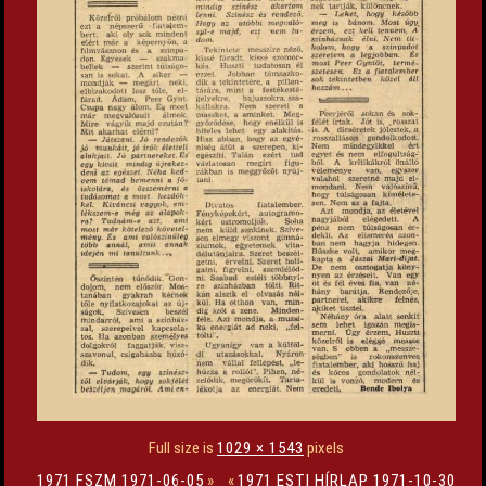
Full size is
1029 × 1543
pixels
1971 FSZM 1971-06-05
»
«
1971 ESTI HÍRLAP 1971-10-30