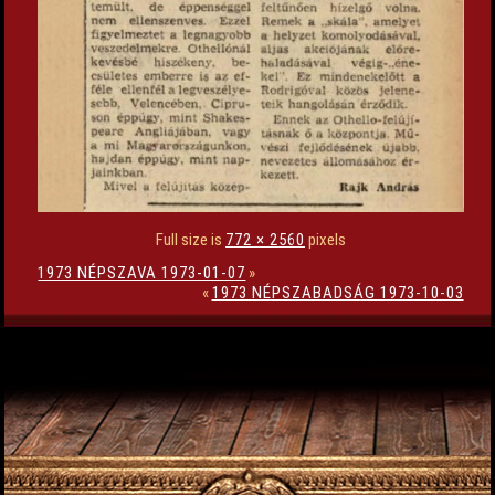
Full size is
772 × 2560
pixels
1973 NÉPSZAVA 1973-01-07
»
«
1973 NÉPSZABADSÁG 1973-10-03