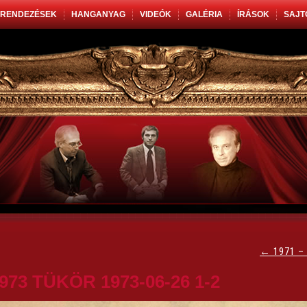
RENDEZÉSEK
HANGANYAG
VIDEÓK
GALÉRIA
ÍRÁSOK
SAJT
←
1971 –
973 TÜKÖR 1973-06-26 1-2