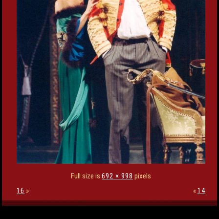
Full size is
692 × 998
pixels
16
»
«
14