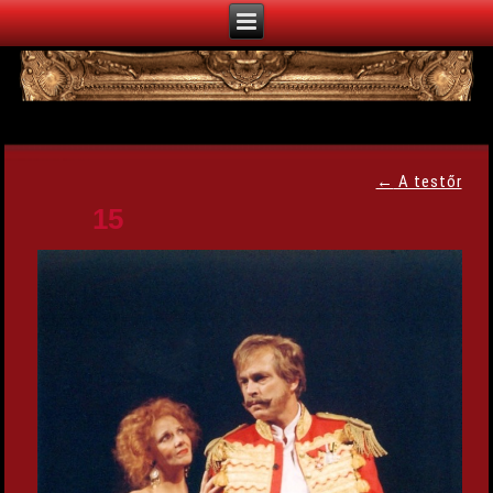
←
A testőr
15