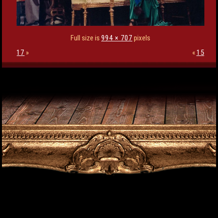
Full size is
994 × 707
pixels
17
»
«
15