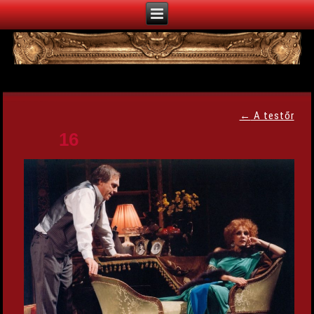
←
A testőr
16