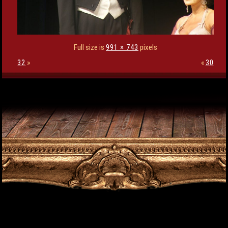
Full size is
991 × 743
pixels
32
»
«
30