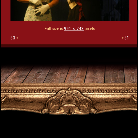
Full size is
991 × 743
pixels
33
»
«
31