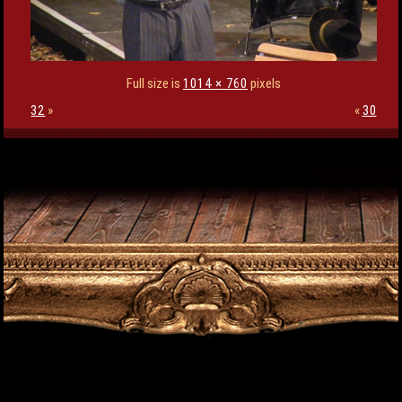
Full size is
1014 × 760
pixels
32
»
«
30