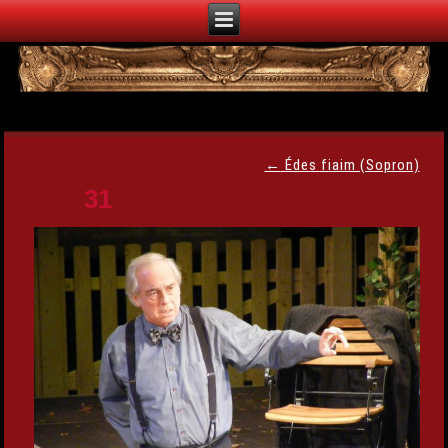
←
Édes fiaim (Sopron)
31