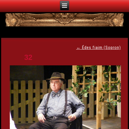
←
Édes fiaim (Sopron)
32