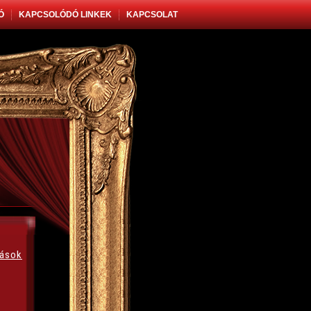
Ó
KAPCSOLÓDÓ LINKEK
KAPCSOLAT
rások