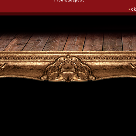
1980-budapest
«
ok